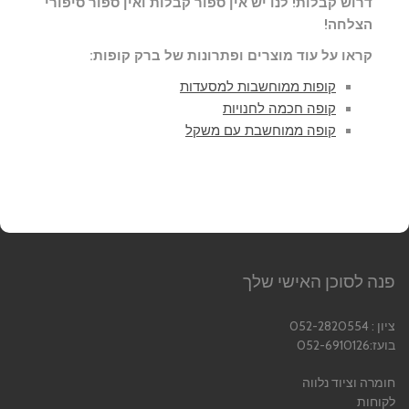
דרוש קבלות! לנו יש אין ספור קבלות ואין ספור סיפורי
הצלחה!
קראו על עוד מוצרים ופתרונות של ברק קופות:
קופות ממוחשבות למסעדות
קופה חכמה לחנויות
קופה ממוחשבת עם משקל
פנה לסוכן האישי שלך
ציון : 052-2820554
בועז:052-6910126
חומרה וציוד נלווה
לקוחות