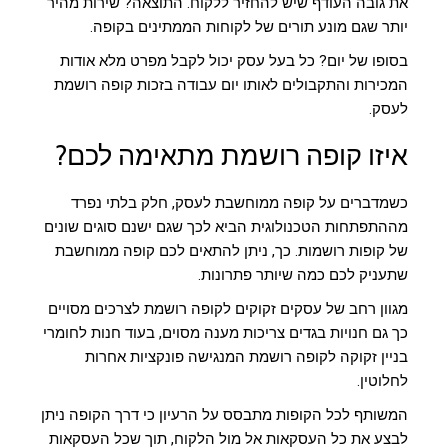
את גובה העודף שיש להחזיר ללקוח. התוצאה? שירות מהיר
יותר שגם מונע תורים של לקוחות הממתינים בקופה.
בסופו של יום? כל בעל עסק יכול לקבל מפרט מלא אודות
המכירות והתקבולים לאותו יום עבודה בזכות קופה רושמת
לעסק.
איזו קופה רושמת מתאימה לכם?
כשמדברים על קופה ממוחשבת לעסק, חלק בלתי נפרד
מההתפתחות הטכנולוגית הביא לכך שגם ישנם סוגים שונים
של קופות רושמות. כך, ניתן להתאים לכם קופה ממוחשבת
שתעניק לכם כמה שיותר פתרונות.
מגוון רחב של עסקים זקוקים לקופה רושמת לצרכים מסויים
כך גם חנויות בגדים צריכות מענה מסוים, בעוד חנות לחומרי
בניין זקוקה לקופה רושמת המנגישה פונקציות אחרות
לחלוטין.
המשותף לכל הקופות מתבסס על הרעיון כי דרך הקופה ניתן
לבצע את כל העסקאות אל מול הלקוח, תוך שכל העסקאות