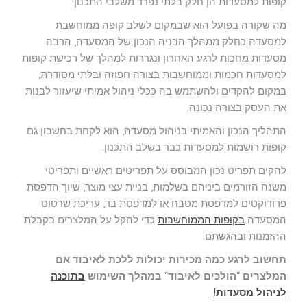
קופות למסעדות הן חלק בלתי נפרד משלבי התכנון!
מה שקורה בפועל הוא שבמקום לשלב קופה ממוחשבת
למסעדה כחלק ממהלך הבניה הנכון של המסעדה, הרבה
מסעדות מחכות לרגע האחרון ונגררות למהלך של רכישת קופות
למסעדות חכמות וממוחשבות בצורה חפוזה ובלתי מסודרת,
במקום להקדים ולהשתמש בה ככלי ניהול אמיתי שיעזור לבנות
את העסק בצורה נכונה.
התהליך הנכון והאמיתי בניהול מסעדה, הוא לקחת בחשבון גם
קופות רושמות למסעדות כבר בשלב התכנון.
להקים תפריט נכון המבוסס על תפריטים ראשיים ותפריטי
משנה הזורמים ביניהם בשלמות, בניית עצי מוצר, שיוך הדפסת
פרודוקטים למדפסת מטבח או למדפסת בר, עריכת שרטוט
המסעדה
בקופות הממוחשבות
כדי להקל על המלצרים בקבלת
ההזמנות ובהגשתם.
תחשוב לרגע כמה מכירות יכולות ללכת לאיבוד אם
המלצרים "הולכים לאיבוד" במהלך השימוש
בתוכנה
לניהול מסעדות!