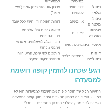
בסיסית
למסעדות
ניהול
ידני ומועד
עדכון אוטומטי בזמן אמת ("עצי
מלאי
לטעויות
מוצר")
ניהול
אין מעקב
דוחות תפוקה וריווחיות לכל עובד
מלצרים
שרטוט
תצוגה גרפית של שולחנות
לא קיים
מסעדה
פנויים/תפוסים
חיבור מלא למשלוחים, אשראי
אינטגרציה
מוגבלת מאוד
ושעוני נוכחות
דוחות
חיתוכים לפי שעה, פריט רווחי
בסיסיים בלבד
ניהוליים
וסטטיסטיקות ספקים
רגע! שכחנו להזמין קופה רושמת
למסעדה!
התיאור הנ"ל של חוסר קופות ממוחשבות למסעדות הוא לא
דמיון – הוא קורה בהמון מסעדות ועסקי מזון, קופה למסעדה
נשארת לרוב מחוץ לשלבי התכנון החשובים – וחבל!