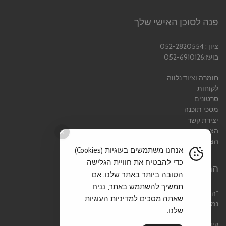
פנה לסוכן האישי שלך
ציון : 052-2820554
בועז:052-6910126
חומרה וציוד נלווה
לקוחות
סרטונים
מסכי תוכנה
יצירת קשר
הצהרת נגישות
הצהרת פרטיות
אנחנו משתמשים בעוגיות (Cookies)
כדי להבטיח את חוויית הגלישה
המוטו שלנו
הטובה ביותר באתר שלנו. אם
תמשיך להשתמש באתר, נניח
"הצלחתו של כל עסק
שאתה מסכים למדיניות העוגיות
נמדדת לפי שביעות רצון לקוחותיו "
שלנו.
קידום אתרים אורגני