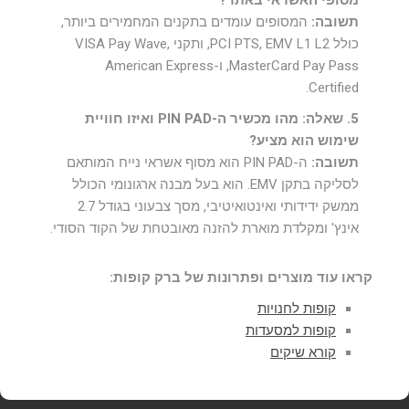
מסופי האשראי באתר?
תשובה:
המסופים עומדים בתקנים המחמירים ביותר,
כולל PCI PTS, EMV L1 L2, ותקני VISA Pay Wave,
MasterCard Pay Pass, ו-American Express
Certified.
5. שאלה: מהו מכשיר ה-PIN PAD ואיזו חוויית
שימוש הוא מציע?
תשובה:
ה-PIN PAD הוא מסוף אשראי נייח המותאם
לסליקה בתקן EMV. הוא בעל מבנה ארגונומי הכולל
ממשק ידידותי ואינטואיטיבי, מסך צבעוני בגודל 2.7
אינץ' ומקלדת מוארת להזנה מאובטחת של הקוד הסודי.
קראו עוד מוצרים ופתרונות של ברק קופות:
קופות לחנויות
קופות למסעדות
קורא שיקים