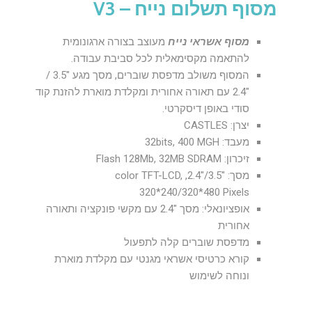
מסוף תשלום נייח – V3
מסוף אשראי נייח
מעוצב בצורה ארגונומית
להתאמה מקסימאלית לכל סביבת עבודה.
המסוף משולב מדפסת שוברים, מסך מגע "3.5 /
"2.4 עם תאורה אחורית ומקלדת מוארת להזנת קוד
סודי באופן דיסקרטי.
יצרן: CASTLES
מעבד: 32bits, 400 MGH
זיכרון: Flash 128Mb, 32MB SDRAM
מסך: "3.5/"2.4, color TFT-LCD,
320*240/320*480 Pixels
אופציונאלי: מסך "2.4 עם מקשי פונקציה ותאורה
אחורית
מדפסת שוברים קלה לתפעול
קורא כרטיסי אשראי מגנטי עם מקלדת מוארת
ונוחה לשימוש