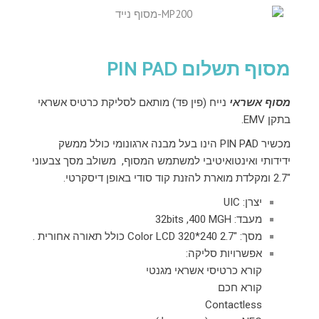
מסוף תשלום PIN PAD
מסוף אשראי
נייח (פין פד) מותאם לסליקת כרטיס אשראי
בתקן EMV.
מכשיר
PIN PAD הינו
בעל מבנה ארגונומי כולל ממשק
ידידותי ואינטואיטיבי למשתמש המסוף,
משולב מסך צבעוני
"2.7 ומקלדת מוארת להזנת קוד סודי באופן דיסקרטי.
יצרן: UIC
מעבד: 32bits ,400 MGH
מסך: "2.7 Color LCD 320*240 כולל תאורה אחורית .
אפשרויות סליקה:
קורא כרטיסי אשראי מגנטי
קורא חכם
Contactless