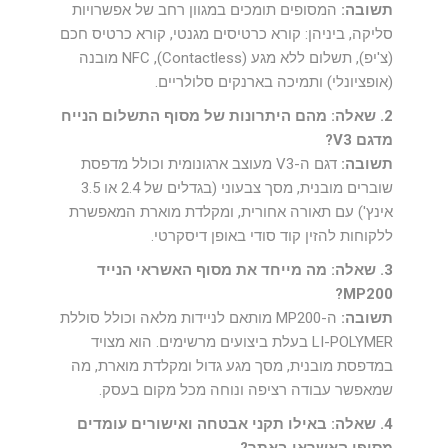
תשובה:
המסופים תומכים במגוון רחב של אפשרויות
סליקה, ביניהן: קורא כרטיסים מגנטי, קורא כרטיס חכם
(צ'יפ), תשלום ללא מגע (Contactless), NFC מובנה
(אופציונלי) ותמיכה בארנקים סלולריים.
2. שאלה: מהם היתרונות של מסוף התשלום הנייח
מדגם V3?
תשובה:
דגם ה-V3 מעוצב ארגונומית וכולל מדפסת
שוברים מובנית, מסך צבעוני (בגדלים של 2.4 או 3.5
אינץ') עם תאורה אחורית, ומקלדת מוארת המאפשרת
ללקוחות להזין קוד סודי באופן דיסקרטי.
3. שאלה: מה מייחד את מסוף האשראי הנייד
MP200?
תשובה:
ה-MP200 מותאם לניידות מלאה וכולל סוללת
LI-POLYMER בעלת ביצועים מרשימים. הוא מצויד
במדפסת מובנית, מסך מגע גדול ומקלדת מוארת, מה
שמאפשר עבודה רציפה ונוחה מכל מקום בעסק.
4. שאלה: באילו תקני אבטחה ואישורים עומדים