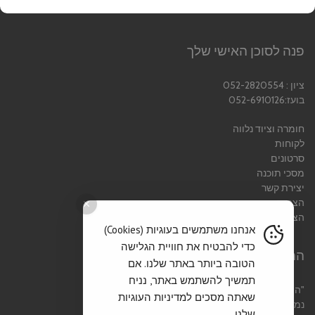
פנה לסוכן האישי שלך
ציון : 052-2820554
בועז:052-6910126
חומרה וציוד נלווה
לקוחות
סרטונים
מסכי תוכנה
יצירת קשר
הצהרת נגישות
הצהרת פרטיות
אנחנו משתמשים בעוגיות (Cookies)
כדי להבטיח את חוויית הגלישה
המוטו שלנו
הטובה ביותר באתר שלנו. אם
תמשיך להשתמש באתר, נניח
"הצלחתו של כל עסק
שאתה מסכים למדיניות העוגיות
נמדדת לפי שביעות רצון לקוחותיו "
שלנו.