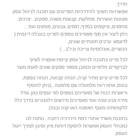
הדרך.
אפשרויות השיוך להיררכיות הפריטים עם תוכנה לניהול עסק
מגוונות ועשירות: מחלקות, קבוצות משנה, ספקים, יצרנים,
מחסנים, מיקומים במדף, דגמים, צבעים, מותגים ועוד….
ניתן ליצור אין סוף מאפיינים נוספים לפריט בטבלה דינמית (
לדוגמא: ערכים תזונתיים שונים,
הכשרים, אוכלוסיות צריכה וכיו"ב… )
לכל פריט בתוכנה לניהול עסק קיימת אופציה לשיוך
לברקודים חליפיים וכמובן מספר ספקים שונים לאותו מוצר.
לכל פריט קיים מחיר קניה, הנחה קבועה, הנחה נוספת,
בונוס, אחוז רווח מלמעלה וגם מלמטה , (ניתן להוסיף
וריאציות רבות של מאפיינים נוספים לפי ענפים כגון: גודל
מידה צבע עונה ועוד מאפיינים נדרשים רלוונטיים בדרך כלל
ללקוחותינו מענף האופנה ו/או קנה ובנה).
בתוכנת משרד אחורי רמת היררכיה רחבה , נותנת לנו
כמנהלי העסק אפשרות להפקת דוחות מיון וסינון לצורך ייעול
העסק.