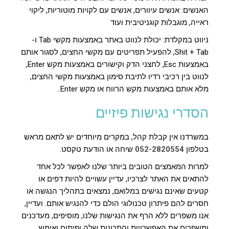
האנשים: אנשים עיוורים, אנשים עם לקויות מוטוריות, ליקוי
ראייה, מוגבלות קוגניטיבית ועוד
ניווט במקלדת: יכולת לנווט באתר באמצעות מקשי Tab ו-
Shit + Tab, להפעיל תפריטים עם מקשי החצים, לסגור אותם
באמצעות Esc, לחצני הדק וקישורים באמצעות מקש Enter,
לנווט בין רכיבי רדיו לתיבת סימון באמצעות מקשי החצים,
מלא אותם באמצעות מקש הרווח או מקש Enter..
הסדרי נגישות פיזיים
במשרדנו אין קבלת קהל, במקרים מיוחדים יש לתאם מראש
בטלפון
052-2820554
שיחה או הודעת טקסט.
למרות המאמצים הטובים ביותר שלנו לאפשר לכל אחד
להתאים את האתר לצרכיו, עדיין עשויים להיות דפים או
קטעים שאינם נגישים במלואם, נמצאים בתהליך הנגשה או
חסרים להם פיתרון טכנולוגי הולם כדי להנגיש אותם. ועדיין,
אנו משפרים ללא הרף את הנגישות שלנו, מוסיפים, מעדכנים
ומשפרים את האפשרויות והתכונות שלה ופיתוח ואימוץ